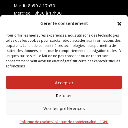
Mardi : 8h30 à 17h30
Mercredi : 8h30 à 17h30
Jeudi : 8h30 à 17h30
Gérer le consentement
Vendredi : 8h30 à 17h30
Samedi : Fermé
Pour offrir les meilleures expériences, nous utilisons des technologies
telles que les cookies pour stocker et/ou accéder aux informations des
Dimanche : Fermé
appareils. Le fait de consentir à ces technologies nous permettra de
traiter des données telles que le comportement de navigation ou les ID
uniques sur ce site. Le fait de ne pas consentir ou de retirer son
consentement peut avoir un effet négatif sur certaines caractéristiques
et fonctions.
Accepter
Refuser
© 2025 Nouvel R Formation - TOUS DROITS RÉSERVÉS -
SITE RÉALISÉ PAR :
INGÉNIERIE TECH
Voir les préférences
Suivez-nous sur nos réseaux :
Politique de cookies
Politique de confidentialité – RGPD