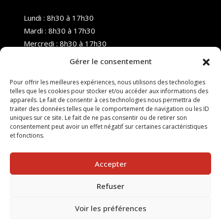
Lundi : 8h30 à 17h30
Mardi : 8h30 à 17h30
Mercredi : 8h30 à 17h30
Jeudi : 8h30 à 17h30
Gérer le consentement
Vendredi : 8h30 à 17h30
Samedi : Fermé
Pour offrir les meilleures expériences, nous utilisons des technologies
telles que les cookies pour stocker et/ou accéder aux informations des
Dimanche : Fermé
appareils. Le fait de consentir à ces technologies nous permettra de
traiter des données telles que le comportement de navigation ou les ID
uniques sur ce site. Le fait de ne pas consentir ou de retirer son
consentement peut avoir un effet négatif sur certaines caractéristiques
et fonctions.
Accepter
Refuser
© 2025 Nouvel R Formation - TOUS DROITS RÉSERVÉS -
SITE RÉALISÉ PAR :
INGÉNIERIE TECH
Voir les préférences
Suivez-nous sur nos réseaux :