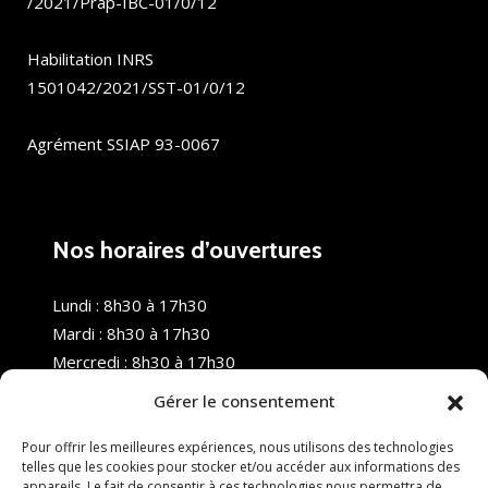
/2021/Prap-IBC-01/0/12
Habilitation INRS
1501042/2021/SST-01/0/12
Agrément SSIAP 93-0067
Nos horaires d’ouvertures
Lundi : 8h30 à 17h30
Mardi : 8h30 à 17h30
Mercredi : 8h30 à 17h30
Jeudi : 8h30 à 17h30
Gérer le consentement
Vendredi : 8h30 à 17h30
Samedi : Fermé
Pour offrir les meilleures expériences, nous utilisons des technologies
telles que les cookies pour stocker et/ou accéder aux informations des
Dimanche : Fermé
appareils. Le fait de consentir à ces technologies nous permettra de