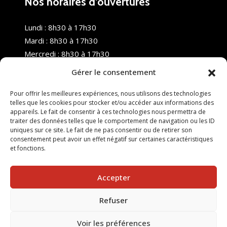
Nos horaires d’ouvertures
Lundi : 8h30 à 17h30
Mardi : 8h30 à 17h30
Mercredi : 8h30 à 17h30
Jeudi : 8h30 à 17h30
Gérer le consentement
Vendredi : 8h30 à 17h30
Samedi : Fermé
Pour offrir les meilleures expériences, nous utilisons des technologies
telles que les cookies pour stocker et/ou accéder aux informations des
Dimanche : Fermé
appareils. Le fait de consentir à ces technologies nous permettra de
traiter des données telles que le comportement de navigation ou les ID
uniques sur ce site. Le fait de ne pas consentir ou de retirer son
consentement peut avoir un effet négatif sur certaines caractéristiques
et fonctions.
Accepter
Refuser
© 2025 Nouvel R Formation - TOUS DROITS RÉSERVÉS -
SITE RÉALISÉ PAR :
INGÉNIERIE TECH
Voir les préférences