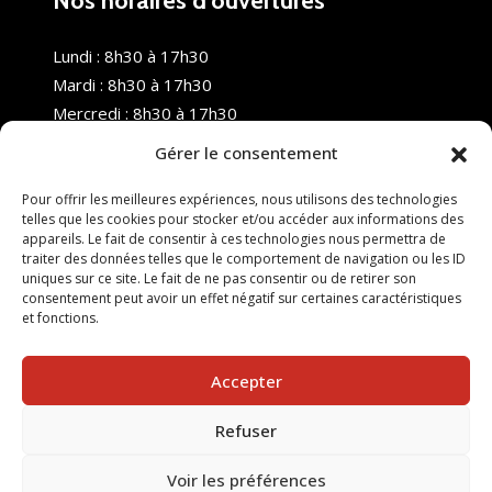
Nos horaires d’ouvertures
Lundi : 8h30 à 17h30
Mardi : 8h30 à 17h30
Mercredi : 8h30 à 17h30
Jeudi : 8h30 à 17h30
Gérer le consentement
Vendredi : 8h30 à 17h30
Samedi : Fermé
Pour offrir les meilleures expériences, nous utilisons des technologies
telles que les cookies pour stocker et/ou accéder aux informations des
Dimanche : Fermé
appareils. Le fait de consentir à ces technologies nous permettra de
traiter des données telles que le comportement de navigation ou les ID
uniques sur ce site. Le fait de ne pas consentir ou de retirer son
consentement peut avoir un effet négatif sur certaines caractéristiques
et fonctions.
Accepter
Refuser
© 2025 Nouvel R Formation - TOUS DROITS RÉSERVÉS -
SITE RÉALISÉ PAR :
INGÉNIERIE TECH
Voir les préférences