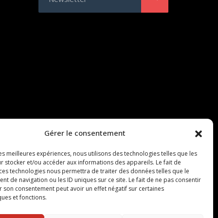
Gérer le consentement
les meilleures expériences, nous utilisons des technologies telles que les
r stocker et/ou accéder aux informations des appareils. Le fait de
 ces technologies nous permettra de traiter des données telles que le
 de navigation ou les ID uniques sur ce site. Le fait de ne pas consentir
r son consentement peut avoir un effet négatif sur certaines
ques et fonctions.