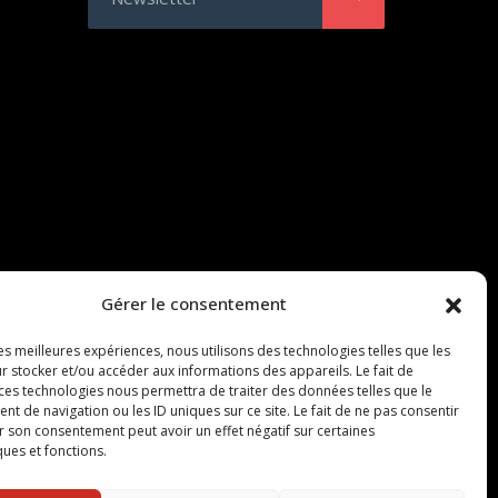
Gérer le consentement
les meilleures expériences, nous utilisons des technologies telles que les
r stocker et/ou accéder aux informations des appareils. Le fait de
 ces technologies nous permettra de traiter des données telles que le
 de navigation ou les ID uniques sur ce site. Le fait de ne pas consentir
r son consentement peut avoir un effet négatif sur certaines
ques et fonctions.