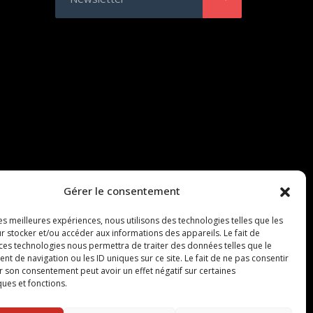
Gérer le consentement
les meilleures expériences, nous utilisons des technologies telles que les
r stocker et/ou accéder aux informations des appareils. Le fait de
 ces technologies nous permettra de traiter des données telles que le
 de navigation ou les ID uniques sur ce site. Le fait de ne pas consentir
r son consentement peut avoir un effet négatif sur certaines
ques et fonctions.