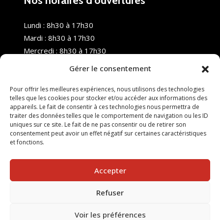
Nos horaires d’ouvertures
Lundi : 8h30 à 17h30
Mardi : 8h30 à 17h30
Mercredi : 8h30 à 17h30
Jeudi : 8h30 à 17h30
Gérer le consentement
Vendredi : 8h30 à 17h30
Samedi : Fermé
Pour offrir les meilleures expériences, nous utilisons des technologies
telles que les cookies pour stocker et/ou accéder aux informations des
Dimanche : Fermé
appareils. Le fait de consentir à ces technologies nous permettra de
traiter des données telles que le comportement de navigation ou les ID
uniques sur ce site. Le fait de ne pas consentir ou de retirer son
consentement peut avoir un effet négatif sur certaines caractéristiques
et fonctions.
Accepter
Refuser
© 2025 Nouvel R Formation - TOUS DROITS RÉSERVÉS -
SITE RÉALISÉ PAR :
INGÉNIERIE TECH
Voir les préférences