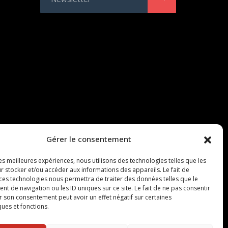
Gérer le consentement
les meilleures expériences, nous utilisons des technologies telles que les
r stocker et/ou accéder aux informations des appareils. Le fait de
 ces technologies nous permettra de traiter des données telles que le
 de navigation ou les ID uniques sur ce site. Le fait de ne pas consentir
r son consentement peut avoir un effet négatif sur certaines
ques et fonctions.