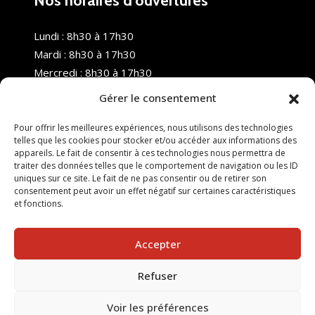
Nos horaires d’ouvertures
Lundi : 8h30 à 17h30
Mardi : 8h30 à 17h30
Mercredi : 8h30 à 17h30
Jeudi : 8h30 à 17h30
Gérer le consentement
Vendredi : 8h30 à 17h30
Samedi : Fermé
Pour offrir les meilleures expériences, nous utilisons des technologies
telles que les cookies pour stocker et/ou accéder aux informations des
Dimanche : Fermé
appareils. Le fait de consentir à ces technologies nous permettra de
traiter des données telles que le comportement de navigation ou les ID
uniques sur ce site. Le fait de ne pas consentir ou de retirer son
consentement peut avoir un effet négatif sur certaines caractéristiques
et fonctions.
Accepter
Refuser
© 2025 Nouvel R Formation - TOUS DROITS RÉSERVÉS -
SITE RÉALISÉ PAR :
INGÉNIERIE TECH
Voir les préférences