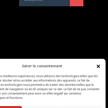
Gérer le consentement
les meilleures expériences, nous utilisons des technologies telles que les
r stocker et/ou accéder aux informations des appareils. Le fait de
 ces technologies nous permettra de traiter des données telles que le
 de navigation ou les ID uniques sur ce site. Le fait de ne pas consentir
r son consentement peut avoir un effet négatif sur certaines
ques et fonctions.