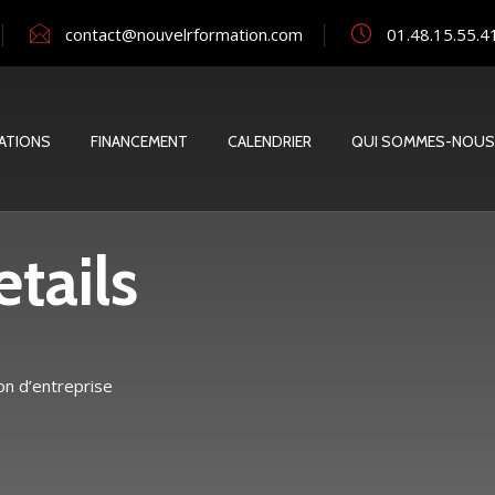
contact@nouvelrformation.com
01.48.15.55.4
ATIONS
FINANCEMENT
CALENDRIER
QUI SOMMES-NOUS
tails
on d’entreprise