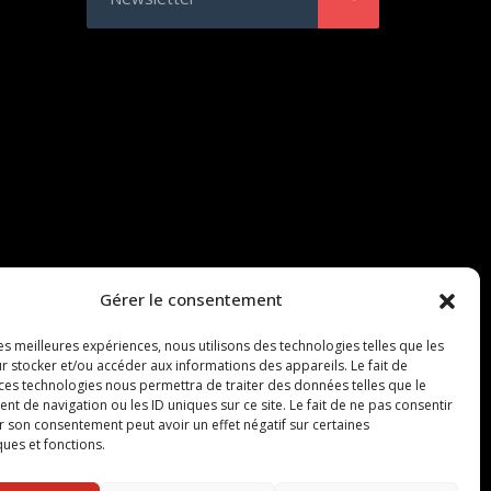
Gérer le consentement
les meilleures expériences, nous utilisons des technologies telles que les
r stocker et/ou accéder aux informations des appareils. Le fait de
 ces technologies nous permettra de traiter des données telles que le
 de navigation ou les ID uniques sur ce site. Le fait de ne pas consentir
r son consentement peut avoir un effet négatif sur certaines
ques et fonctions.