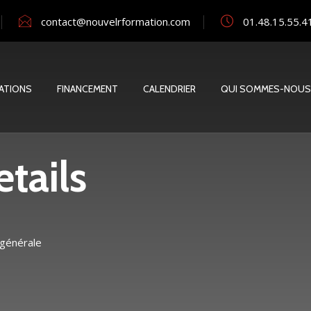
contact@nouvelrformation.com
01.48.15.55.4
ATIONS
FINANCEMENT
CALENDRIER
QUI SOMMES-NOUS
tails
 générale