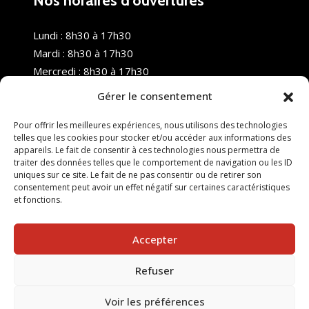
Nos horaires d’ouvertures
Lundi : 8h30 à 17h30
Mardi : 8h30 à 17h30
Mercredi : 8h30 à 17h30
Jeudi : 8h30 à 17h30
Gérer le consentement
Vendredi : 8h30 à 17h30
Samedi : Fermé
Pour offrir les meilleures expériences, nous utilisons des technologies
telles que les cookies pour stocker et/ou accéder aux informations des
Dimanche : Fermé
appareils. Le fait de consentir à ces technologies nous permettra de
traiter des données telles que le comportement de navigation ou les ID
uniques sur ce site. Le fait de ne pas consentir ou de retirer son
consentement peut avoir un effet négatif sur certaines caractéristiques
et fonctions.
Accepter
Refuser
© 2025 Nouvel R Formation - TOUS DROITS RÉSERVÉS -
SITE RÉALISÉ PAR :
INGÉNIERIE TECH
Voir les préférences