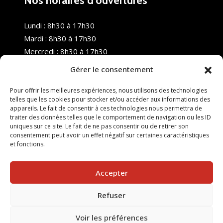
Nos horaires d’ouvertures
Lundi : 8h30 à 17h30
Mardi : 8h30 à 17h30
Mercredi : 8h30 à 17h30
Jeudi : 8h30 à 17h30
Gérer le consentement
Vendredi : 8h30 à 17h30
Samedi : Fermé
Pour offrir les meilleures expériences, nous utilisons des technologies
telles que les cookies pour stocker et/ou accéder aux informations des
Dimanche : Fermé
appareils. Le fait de consentir à ces technologies nous permettra de
traiter des données telles que le comportement de navigation ou les ID
uniques sur ce site. Le fait de ne pas consentir ou de retirer son
consentement peut avoir un effet négatif sur certaines caractéristiques
et fonctions.
Accepter
Refuser
© 2025 Nouvel R Formation - TOUS DROITS RÉSERVÉS -
SITE RÉALISÉ PAR :
INGÉNIERIE TECH
Voir les préférences