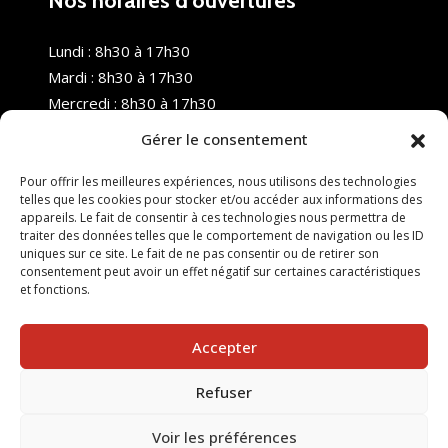
Nos horaires d’ouvertures
Lundi : 8h30 à 17h30
Mardi : 8h30 à 17h30
Mercredi : 8h30 à 17h30
Jeudi : 8h30 à 17h30
Gérer le consentement
Vendredi : 8h30 à 17h30
Samedi : Fermé
Pour offrir les meilleures expériences, nous utilisons des technologies
telles que les cookies pour stocker et/ou accéder aux informations des
Dimanche : Fermé
appareils. Le fait de consentir à ces technologies nous permettra de
traiter des données telles que le comportement de navigation ou les ID
uniques sur ce site. Le fait de ne pas consentir ou de retirer son
consentement peut avoir un effet négatif sur certaines caractéristiques
et fonctions.
Accepter
Refuser
© 2025 Nouvel R Formation - TOUS DROITS RÉSERVÉS -
SITE RÉALISÉ PAR :
INGÉNIERIE TECH
Voir les préférences