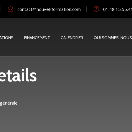
contact@nouvelrformation.com
01.48.15.55.4
ATIONS
FINANCEMENT
CALENDRIER
QUI SOMMES-NOUS
tails
 générale