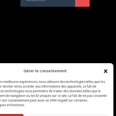
Gérer le consentement
les meilleures expériences, nous utilisons des technologies telles que les
r stocker et/ou accéder aux informations des appareils. Le fait de
 ces technologies nous permettra de traiter des données telles que le
 de navigation ou les ID uniques sur ce site. Le fait de ne pas consentir
r son consentement peut avoir un effet négatif sur certaines
ques et fonctions.