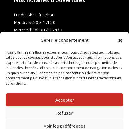
Nos horaires d’ouvertures
Lundi : 8h30 à 17h30
Mardi : 8h30 à 17h30
Mercredi : 8h30 à 17h30
Jeudi : 8h30 à 17h30
Gérer le consentement
Vendredi : 8h30 à 17h30
Samedi : Fermé
Pour offrir les meilleures expériences, nous utilisons des technologies
telles que les cookies pour stocker et/ou accéder aux informations des
Dimanche : Fermé
appareils. Le fait de consentir à ces technologies nous permettra de
traiter des données telles que le comportement de navigation ou les ID
uniques sur ce site. Le fait de ne pas consentir ou de retirer son
consentement peut avoir un effet négatif sur certaines caractéristiques
et fonctions.
Accepter
Refuser
© 2025 Nouvel R Formation - TOUS DROITS RÉSERVÉS -
SITE RÉALISÉ PAR :
INGÉNIERIE TECH
Voir les préférences