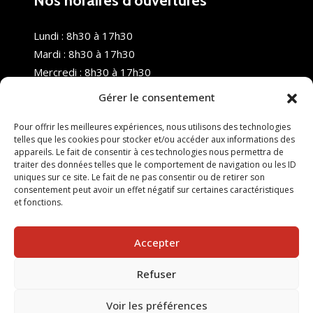
Nos horaires d’ouvertures
Lundi : 8h30 à 17h30
Mardi : 8h30 à 17h30
Mercredi : 8h30 à 17h30
Jeudi : 8h30 à 17h30
Gérer le consentement
Vendredi : 8h30 à 17h30
Samedi : Fermé
Pour offrir les meilleures expériences, nous utilisons des technologies
telles que les cookies pour stocker et/ou accéder aux informations des
Dimanche : Fermé
appareils. Le fait de consentir à ces technologies nous permettra de
traiter des données telles que le comportement de navigation ou les ID
uniques sur ce site. Le fait de ne pas consentir ou de retirer son
consentement peut avoir un effet négatif sur certaines caractéristiques
et fonctions.
Accepter
Refuser
© 2025 Nouvel R Formation - TOUS DROITS RÉSERVÉS -
SITE RÉALISÉ PAR :
INGÉNIERIE TECH
Voir les préférences