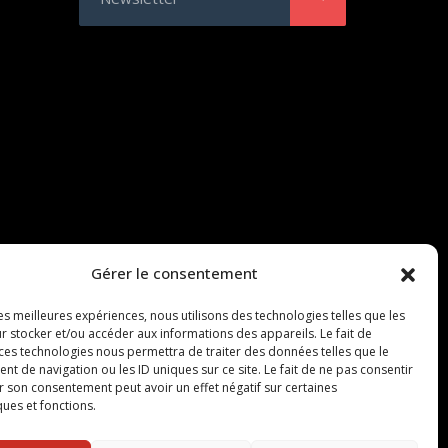
Gérer le consentement
les meilleures expériences, nous utilisons des technologies telles que les
r stocker et/ou accéder aux informations des appareils. Le fait de
 ces technologies nous permettra de traiter des données telles que le
 de navigation ou les ID uniques sur ce site. Le fait de ne pas consentir
r son consentement peut avoir un effet négatif sur certaines
ques et fonctions.