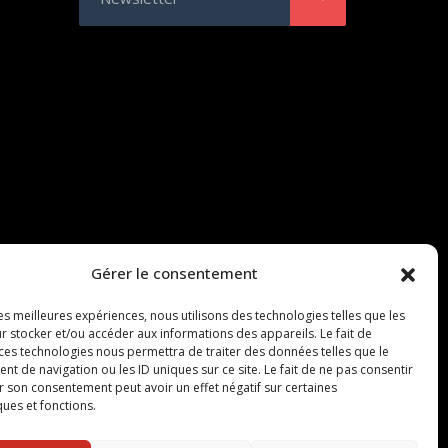
Gérer le consentement
les meilleures expériences, nous utilisons des technologies telles que les
r stocker et/ou accéder aux informations des appareils. Le fait de
 ces technologies nous permettra de traiter des données telles que le
 de navigation ou les ID uniques sur ce site. Le fait de ne pas consentir
r son consentement peut avoir un effet négatif sur certaines
ques et fonctions.