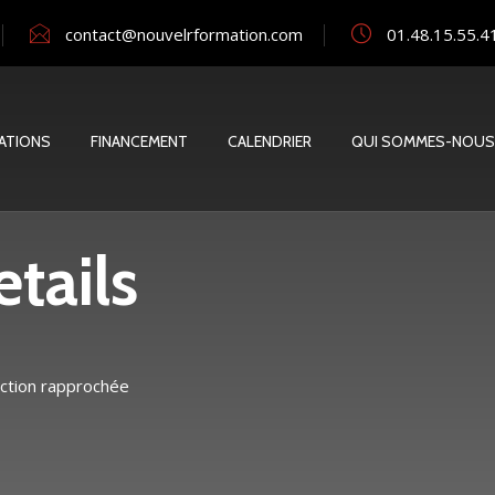
contact@nouvelrformation.com
01.48.15.55.4
ATIONS
FINANCEMENT
CALENDRIER
QUI SOMMES-NOUS
tails
ection rapprochée