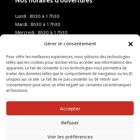
Nos horaires d’ouvertures
Lundi : 8h30 à 17h30
Mardi : 8h30 à 17h30
Mercredi : 8h30 à 17h30
Jeudi : 8h30 à 17h30
Gérer le consentement
Vendredi : 8h30 à 17h30
Samedi : Fermé
Pour offrir les meilleures expériences, nous utilisons des technologies
telles que les cookies pour stocker et/ou accéder aux informations des
Dimanche : Fermé
appareils. Le fait de consentir à ces technologies nous permettra de
traiter des données telles que le comportement de navigation ou les ID
uniques sur ce site. Le fait de ne pas consentir ou de retirer son
consentement peut avoir un effet négatif sur certaines caractéristiques
et fonctions.
Accepter
Refuser
© 2025 Nouvel R Formation - TOUS DROITS RÉSERVÉS -
SITE RÉALISÉ PAR :
INGÉNIERIE TECH
Voir les préférences