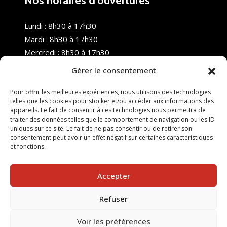
Nos horaires d’ouvertures
Lundi : 8h30 à 17h30
Mardi : 8h30 à 17h30
Mercredi : 8h30 à 17h30
Jeudi : 8h30 à 17h30
Gérer le consentement
Vendredi : 8h30 à 17h30
Samedi : Fermé
Pour offrir les meilleures expériences, nous utilisons des technologies
telles que les cookies pour stocker et/ou accéder aux informations des
Dimanche : Fermé
appareils. Le fait de consentir à ces technologies nous permettra de
traiter des données telles que le comportement de navigation ou les ID
uniques sur ce site. Le fait de ne pas consentir ou de retirer son
consentement peut avoir un effet négatif sur certaines caractéristiques
et fonctions.
Accepter
Refuser
© 2025 Nouvel R Formation - TOUS DROITS RÉSERVÉS -
SITE RÉALISÉ PAR :
INGÉNIERIE TECH
Voir les préférences