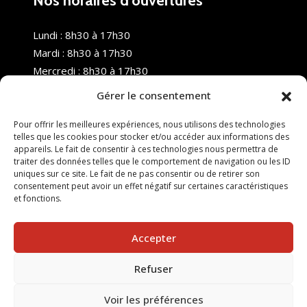
Nos horaires d’ouvertures
Lundi : 8h30 à 17h30
Mardi : 8h30 à 17h30
Mercredi : 8h30 à 17h30
Jeudi : 8h30 à 17h30
Gérer le consentement
Vendredi : 8h30 à 17h30
Samedi : Fermé
Pour offrir les meilleures expériences, nous utilisons des technologies
telles que les cookies pour stocker et/ou accéder aux informations des
Dimanche : Fermé
appareils. Le fait de consentir à ces technologies nous permettra de
traiter des données telles que le comportement de navigation ou les ID
uniques sur ce site. Le fait de ne pas consentir ou de retirer son
consentement peut avoir un effet négatif sur certaines caractéristiques
et fonctions.
Accepter
Refuser
© 2025 Nouvel R Formation - TOUS DROITS RÉSERVÉS -
SITE RÉALISÉ PAR :
INGÉNIERIE TECH
Voir les préférences