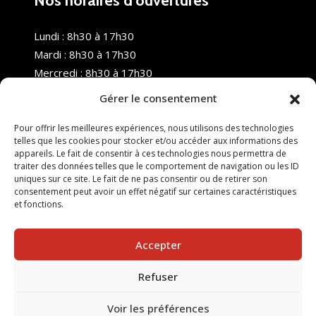
Nos horaires d’ouvertures
Lundi : 8h30 à 17h30
Mardi : 8h30 à 17h30
Mercredi : 8h30 à 17h30
Jeudi : 8h30 à 17h30
Gérer le consentement
Vendredi : 8h30 à 17h30
Samedi : Fermé
Pour offrir les meilleures expériences, nous utilisons des technologies
telles que les cookies pour stocker et/ou accéder aux informations des
Dimanche : Fermé
appareils. Le fait de consentir à ces technologies nous permettra de
traiter des données telles que le comportement de navigation ou les ID
uniques sur ce site. Le fait de ne pas consentir ou de retirer son
consentement peut avoir un effet négatif sur certaines caractéristiques
et fonctions.
Accepter
Refuser
© 2025 Nouvel R Formation - TOUS DROITS RÉSERVÉS -
SITE RÉALISÉ PAR :
INGÉNIERIE TECH
Voir les préférences