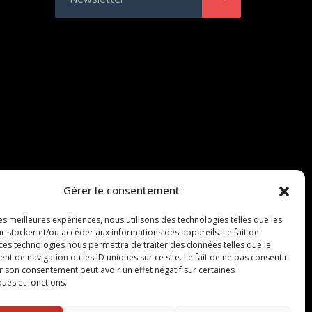
Gérer le consentement
les meilleures expériences, nous utilisons des technologies telles que les
r stocker et/ou accéder aux informations des appareils. Le fait de
 ces technologies nous permettra de traiter des données telles que le
 de navigation ou les ID uniques sur ce site. Le fait de ne pas consentir
r son consentement peut avoir un effet négatif sur certaines
ques et fonctions.