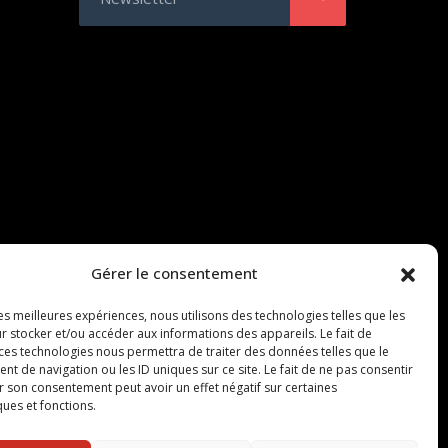
Gérer le consentement
les meilleures expériences, nous utilisons des technologies telles que les
r stocker et/ou accéder aux informations des appareils. Le fait de
 ces technologies nous permettra de traiter des données telles que le
 de navigation ou les ID uniques sur ce site. Le fait de ne pas consentir
r son consentement peut avoir un effet négatif sur certaines
ques et fonctions.