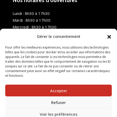
Nos horaires d’ouvertures
Lundi : 8h30 à 17h30
Mardi : 8h30 à 17h30
Mercredi : 8h30 à 17h30
Jeudi : 8h30 à 17h30
Gérer le consentement
Vendredi : 8h30 à 17h30
Samedi : Fermé
Pour offrir les meilleures expériences, nous utilisons des technologies
telles que les cookies pour stocker et/ou accéder aux informations des
Dimanche : Fermé
appareils. Le fait de consentir à ces technologies nous permettra de
traiter des données telles que le comportement de navigation ou les ID
uniques sur ce site. Le fait de ne pas consentir ou de retirer son
consentement peut avoir un effet négatif sur certaines caractéristiques
et fonctions.
Accepter
Refuser
© 2025 Nouvel R Formation - TOUS DROITS RÉSERVÉS -
SITE RÉALISÉ PAR :
INGÉNIERIE TECH
Voir les préférences