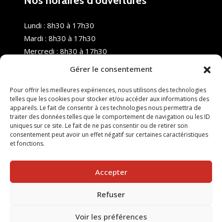
Nos horaires d’ouvertures
Lundi : 8h30 à 17h30
Mardi : 8h30 à 17h30
Mercredi : 8h30 à 17h30
Jeudi : 8h30 à 17h30
Gérer le consentement
Vendredi : 8h30 à 17h30
Samedi : Fermé
Pour offrir les meilleures expériences, nous utilisons des technologies
telles que les cookies pour stocker et/ou accéder aux informations des
Dimanche : Fermé
appareils. Le fait de consentir à ces technologies nous permettra de
traiter des données telles que le comportement de navigation ou les ID
uniques sur ce site. Le fait de ne pas consentir ou de retirer son
consentement peut avoir un effet négatif sur certaines caractéristiques
et fonctions.
Accepter
Refuser
© 2025 Nouvel R Formation - TOUS DROITS RÉSERVÉS -
SITE RÉALISÉ PAR :
INGÉNIERIE TECH
Voir les préférences