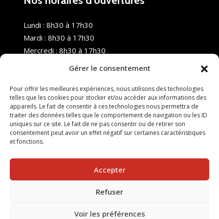
Nos horaires d’ouvertures
Lundi : 8h30 à 17h30
Mardi : 8h30 à 17h30
Mercredi : 8h30 à 17h30
Jeudi : 8h30 à 17h30
Gérer le consentement
Vendredi : 8h30 à 17h30
Samedi : Fermé
Pour offrir les meilleures expériences, nous utilisons des technologies
telles que les cookies pour stocker et/ou accéder aux informations des
Dimanche : Fermé
appareils. Le fait de consentir à ces technologies nous permettra de
traiter des données telles que le comportement de navigation ou les ID
uniques sur ce site. Le fait de ne pas consentir ou de retirer son
consentement peut avoir un effet négatif sur certaines caractéristiques
et fonctions.
Accepter
Refuser
© 2025 Nouvel R Formation - TOUS DROITS RÉSERVÉS -
SITE RÉALISÉ PAR :
INGÉNIERIE TECH
Voir les préférences