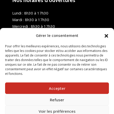
Nos horaires d’ouvertures
Lundi : 8h30 à 17h30
Mardi : 8h30 à 17h30
Mercredi : 8h30 à 17h30
Jeudi : 8h30 à 17h30
Gérer le consentement
Vendredi : 8h30 à 17h30
Samedi : Fermé
Pour offrir les meilleures expériences, nous utilisons des technologies
telles que les cookies pour stocker et/ou accéder aux informations des
Dimanche : Fermé
appareils. Le fait de consentir à ces technologies nous permettra de
traiter des données telles que le comportement de navigation ou les ID
uniques sur ce site. Le fait de ne pas consentir ou de retirer son
consentement peut avoir un effet négatif sur certaines caractéristiques
et fonctions.
Accepter
Refuser
© 2025 Nouvel R Formation - TOUS DROITS RÉSERVÉS -
SITE RÉALISÉ PAR :
INGÉNIERIE TECH
Voir les préférences