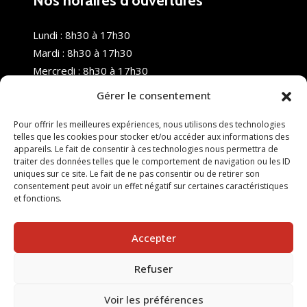
Nos horaires d’ouvertures
Lundi : 8h30 à 17h30
Mardi : 8h30 à 17h30
Mercredi : 8h30 à 17h30
Jeudi : 8h30 à 17h30
Gérer le consentement
Vendredi : 8h30 à 17h30
Samedi : Fermé
Pour offrir les meilleures expériences, nous utilisons des technologies
telles que les cookies pour stocker et/ou accéder aux informations des
Dimanche : Fermé
appareils. Le fait de consentir à ces technologies nous permettra de
traiter des données telles que le comportement de navigation ou les ID
uniques sur ce site. Le fait de ne pas consentir ou de retirer son
consentement peut avoir un effet négatif sur certaines caractéristiques
et fonctions.
Accepter
Refuser
© 2025 Nouvel R Formation - TOUS DROITS RÉSERVÉS -
SITE RÉALISÉ PAR :
INGÉNIERIE TECH
Voir les préférences