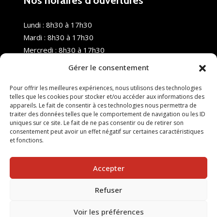
Nos horaires d’ouvertures
Lundi : 8h30 à 17h30
Mardi : 8h30 à 17h30
Mercredi : 8h30 à 17h30
Jeudi : 8h30 à 17h30
Gérer le consentement
Vendredi : 8h30 à 17h30
Samedi : Fermé
Pour offrir les meilleures expériences, nous utilisons des technologies
telles que les cookies pour stocker et/ou accéder aux informations des
Dimanche : Fermé
appareils. Le fait de consentir à ces technologies nous permettra de
traiter des données telles que le comportement de navigation ou les ID
uniques sur ce site. Le fait de ne pas consentir ou de retirer son
consentement peut avoir un effet négatif sur certaines caractéristiques
et fonctions.
Accepter
Refuser
© 2025 Nouvel R Formation - TOUS DROITS RÉSERVÉS -
SITE RÉALISÉ PAR :
INGÉNIERIE TECH
Voir les préférences