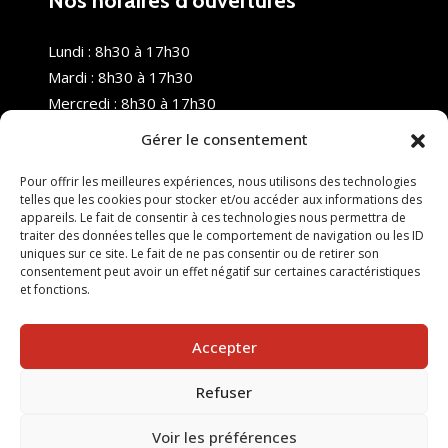
Nos horaires d’ouvertures
Lundi : 8h30 à 17h30
Mardi : 8h30 à 17h30
Mercredi : 8h30 à 17h30
Jeudi : 8h30 à 17h30
Gérer le consentement
Vendredi : 8h30 à 17h30
Samedi : Fermé
Pour offrir les meilleures expériences, nous utilisons des technologies
telles que les cookies pour stocker et/ou accéder aux informations des
Dimanche : Fermé
appareils. Le fait de consentir à ces technologies nous permettra de
traiter des données telles que le comportement de navigation ou les ID
uniques sur ce site. Le fait de ne pas consentir ou de retirer son
consentement peut avoir un effet négatif sur certaines caractéristiques
et fonctions.
Accepter
Refuser
© 2025 Nouvel R Formation - TOUS DROITS RÉSERVÉS -
SITE RÉALISÉ PAR :
INGÉNIERIE TECH
Voir les préférences