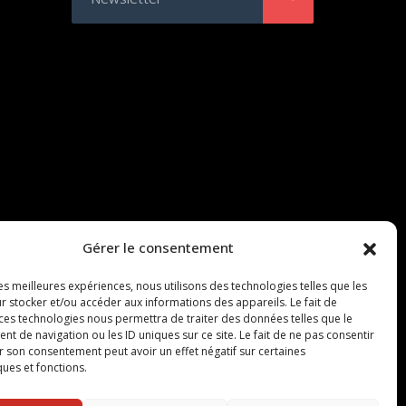
Gérer le consentement
les meilleures expériences, nous utilisons des technologies telles que les
r stocker et/ou accéder aux informations des appareils. Le fait de
 ces technologies nous permettra de traiter des données telles que le
 de navigation ou les ID uniques sur ce site. Le fait de ne pas consentir
r son consentement peut avoir un effet négatif sur certaines
ques et fonctions.