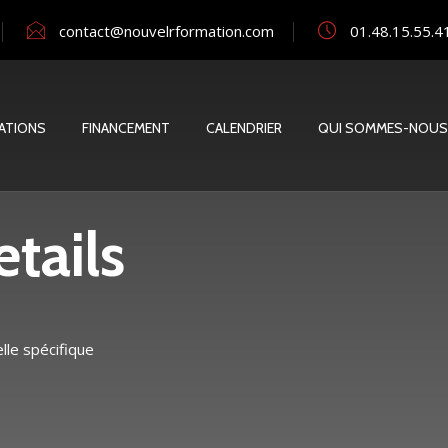
contact@nouvelrformation.com
01.48.15.55.4
ATIONS
FINANCEMENT
CALENDRIER
QUI SOMMES-NOUS
tails
le spécifique