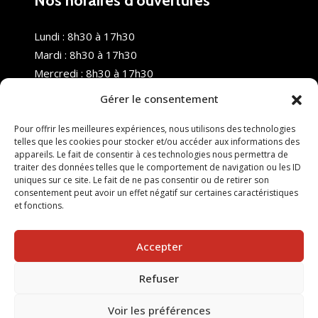
Nos horaires d’ouvertures
Lundi : 8h30 à 17h30
Mardi : 8h30 à 17h30
Mercredi : 8h30 à 17h30
Jeudi : 8h30 à 17h30
Gérer le consentement
Vendredi : 8h30 à 17h30
Samedi : Fermé
Pour offrir les meilleures expériences, nous utilisons des technologies
telles que les cookies pour stocker et/ou accéder aux informations des
Dimanche : Fermé
appareils. Le fait de consentir à ces technologies nous permettra de
traiter des données telles que le comportement de navigation ou les ID
uniques sur ce site. Le fait de ne pas consentir ou de retirer son
consentement peut avoir un effet négatif sur certaines caractéristiques
et fonctions.
Accepter
Refuser
© 2025 Nouvel R Formation - TOUS DROITS RÉSERVÉS -
SITE RÉALISÉ PAR :
INGÉNIERIE TECH
Voir les préférences