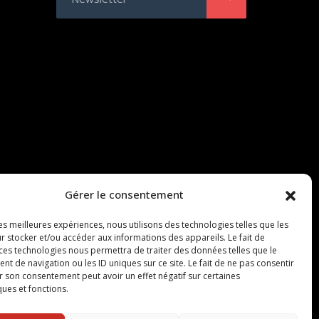
Gérer le consentement
les meilleures expériences, nous utilisons des technologies telles que les
r stocker et/ou accéder aux informations des appareils. Le fait de
 ces technologies nous permettra de traiter des données telles que le
 de navigation ou les ID uniques sur ce site. Le fait de ne pas consentir
r son consentement peut avoir un effet négatif sur certaines
ques et fonctions.