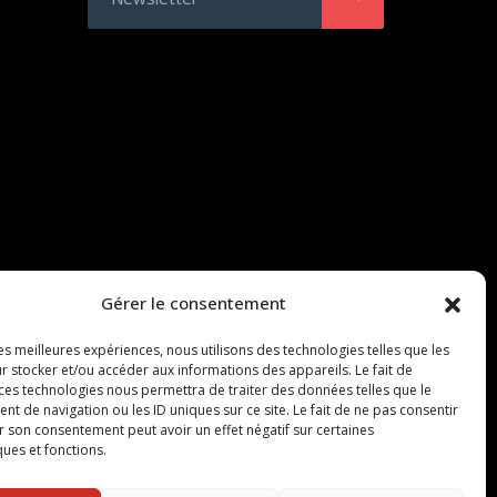
Gérer le consentement
les meilleures expériences, nous utilisons des technologies telles que les
r stocker et/ou accéder aux informations des appareils. Le fait de
 ces technologies nous permettra de traiter des données telles que le
 de navigation ou les ID uniques sur ce site. Le fait de ne pas consentir
r son consentement peut avoir un effet négatif sur certaines
ques et fonctions.