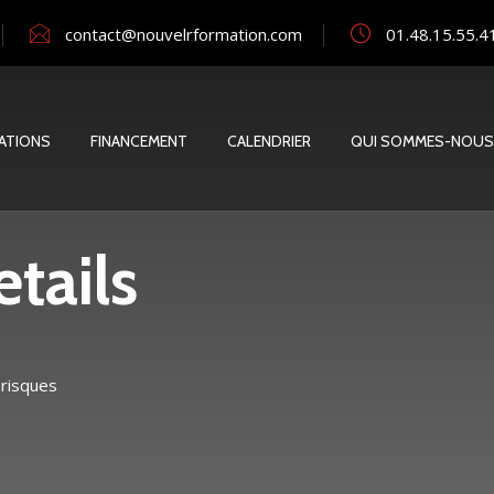
contact@nouvelrformation.com
01.48.15.55.4
ATIONS
FINANCEMENT
CALENDRIER
QUI SOMMES-NOUS
tails
 risques