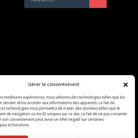
Gérer le consentement
les meilleures expériences, nous utilisons des technologies telles que les
r stocker et/ou accéder aux informations des appareils. Le fait de
 ces technologies nous permettra de traiter des données telles que le
 de navigation ou les ID uniques sur ce site. Le fait de ne pas consentir
r son consentement peut avoir un effet négatif sur certaines
ques et fonctions.