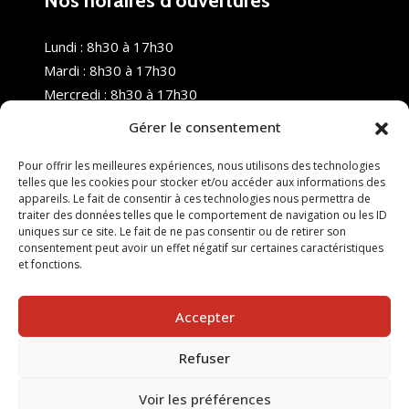
Nos horaires d’ouvertures
Lundi : 8h30 à 17h30
Mardi : 8h30 à 17h30
Mercredi : 8h30 à 17h30
Jeudi : 8h30 à 17h30
Gérer le consentement
Vendredi : 8h30 à 17h30
Samedi : Fermé
Pour offrir les meilleures expériences, nous utilisons des technologies
telles que les cookies pour stocker et/ou accéder aux informations des
Dimanche : Fermé
appareils. Le fait de consentir à ces technologies nous permettra de
traiter des données telles que le comportement de navigation ou les ID
uniques sur ce site. Le fait de ne pas consentir ou de retirer son
consentement peut avoir un effet négatif sur certaines caractéristiques
et fonctions.
Accepter
Refuser
© 2025 Nouvel R Formation - TOUS DROITS RÉSERVÉS -
SITE RÉALISÉ PAR :
INGÉNIERIE TECH
Voir les préférences