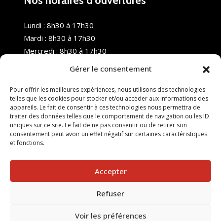
Nos horaires d’ouvertures
Lundi : 8h30 à 17h30
Mardi : 8h30 à 17h30
Mercredi : 8h30 à 17h30
Jeudi : 8h30 à 17h30
Gérer le consentement
Vendredi : 8h30 à 17h30
Samedi : Fermé
Pour offrir les meilleures expériences, nous utilisons des technologies
telles que les cookies pour stocker et/ou accéder aux informations des
Dimanche : Fermé
appareils. Le fait de consentir à ces technologies nous permettra de
traiter des données telles que le comportement de navigation ou les ID
uniques sur ce site. Le fait de ne pas consentir ou de retirer son
consentement peut avoir un effet négatif sur certaines caractéristiques
et fonctions.
Accepter
Refuser
© 2025 Nouvel R Formation - TOUS DROITS RÉSERVÉS -
SITE RÉALISÉ PAR :
INGÉNIERIE TECH
Voir les préférences