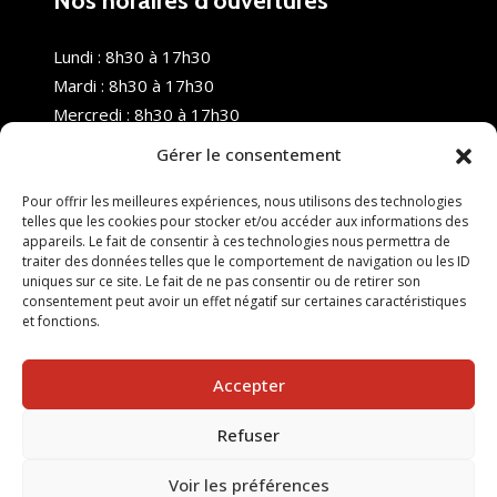
Nos horaires d’ouvertures
Lundi : 8h30 à 17h30
Mardi : 8h30 à 17h30
Mercredi : 8h30 à 17h30
Jeudi : 8h30 à 17h30
Gérer le consentement
Vendredi : 8h30 à 17h30
Samedi : Fermé
Pour offrir les meilleures expériences, nous utilisons des technologies
telles que les cookies pour stocker et/ou accéder aux informations des
Dimanche : Fermé
appareils. Le fait de consentir à ces technologies nous permettra de
traiter des données telles que le comportement de navigation ou les ID
uniques sur ce site. Le fait de ne pas consentir ou de retirer son
consentement peut avoir un effet négatif sur certaines caractéristiques
et fonctions.
Accepter
Refuser
© 2025 Nouvel R Formation - TOUS DROITS RÉSERVÉS -
SITE RÉALISÉ PAR :
INGÉNIERIE TECH
Voir les préférences