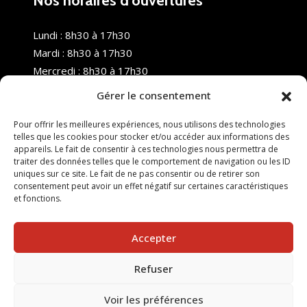
Nos horaires d’ouvertures
Lundi : 8h30 à 17h30
Mardi : 8h30 à 17h30
Mercredi : 8h30 à 17h30
Jeudi : 8h30 à 17h30
Gérer le consentement
Vendredi : 8h30 à 17h30
Samedi : Fermé
Pour offrir les meilleures expériences, nous utilisons des technologies
telles que les cookies pour stocker et/ou accéder aux informations des
Dimanche : Fermé
appareils. Le fait de consentir à ces technologies nous permettra de
traiter des données telles que le comportement de navigation ou les ID
uniques sur ce site. Le fait de ne pas consentir ou de retirer son
consentement peut avoir un effet négatif sur certaines caractéristiques
et fonctions.
Accepter
Refuser
© 2025 Nouvel R Formation - TOUS DROITS RÉSERVÉS -
SITE RÉALISÉ PAR :
INGÉNIERIE TECH
Voir les préférences