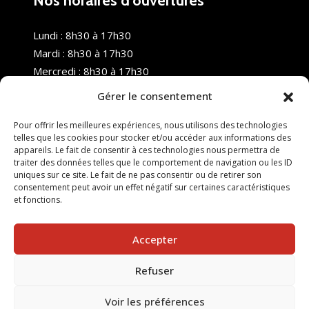
Nos horaires d’ouvertures
Lundi : 8h30 à 17h30
Mardi : 8h30 à 17h30
Mercredi : 8h30 à 17h30
Jeudi : 8h30 à 17h30
Gérer le consentement
Vendredi : 8h30 à 17h30
Samedi : Fermé
Pour offrir les meilleures expériences, nous utilisons des technologies
telles que les cookies pour stocker et/ou accéder aux informations des
Dimanche : Fermé
appareils. Le fait de consentir à ces technologies nous permettra de
traiter des données telles que le comportement de navigation ou les ID
uniques sur ce site. Le fait de ne pas consentir ou de retirer son
consentement peut avoir un effet négatif sur certaines caractéristiques
et fonctions.
Accepter
Refuser
© 2025 Nouvel R Formation - TOUS DROITS RÉSERVÉS -
SITE RÉALISÉ PAR :
INGÉNIERIE TECH
Voir les préférences