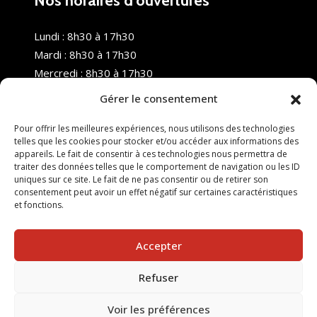
Nos horaires d’ouvertures
Lundi : 8h30 à 17h30
Mardi : 8h30 à 17h30
Mercredi : 8h30 à 17h30
Jeudi : 8h30 à 17h30
Gérer le consentement
Vendredi : 8h30 à 17h30
Samedi : Fermé
Pour offrir les meilleures expériences, nous utilisons des technologies
telles que les cookies pour stocker et/ou accéder aux informations des
Dimanche : Fermé
appareils. Le fait de consentir à ces technologies nous permettra de
traiter des données telles que le comportement de navigation ou les ID
uniques sur ce site. Le fait de ne pas consentir ou de retirer son
consentement peut avoir un effet négatif sur certaines caractéristiques
et fonctions.
Accepter
Refuser
© 2025 Nouvel R Formation - TOUS DROITS RÉSERVÉS -
SITE RÉALISÉ PAR :
INGÉNIERIE TECH
Voir les préférences