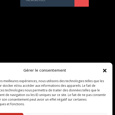
Gérer le consentement
les meilleures expériences, nous utilisons des technologies telles que les
r stocker et/ou accéder aux informations des appareils. Le fait de
 ces technologies nous permettra de traiter des données telles que le
 de navigation ou les ID uniques sur ce site. Le fait de ne pas consentir
r son consentement peut avoir un effet négatif sur certaines
ques et fonctions.