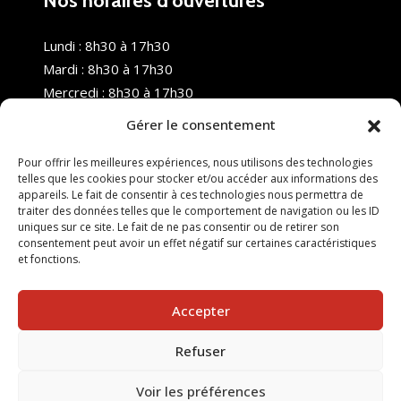
Nos horaires d’ouvertures
Lundi : 8h30 à 17h30
Mardi : 8h30 à 17h30
Mercredi : 8h30 à 17h30
Jeudi : 8h30 à 17h30
Gérer le consentement
Vendredi : 8h30 à 17h30
Samedi : Fermé
Pour offrir les meilleures expériences, nous utilisons des technologies
telles que les cookies pour stocker et/ou accéder aux informations des
Dimanche : Fermé
appareils. Le fait de consentir à ces technologies nous permettra de
traiter des données telles que le comportement de navigation ou les ID
uniques sur ce site. Le fait de ne pas consentir ou de retirer son
consentement peut avoir un effet négatif sur certaines caractéristiques
et fonctions.
Accepter
Refuser
© 2025 Nouvel R Formation - TOUS DROITS RÉSERVÉS -
SITE RÉALISÉ PAR :
INGÉNIERIE TECH
Voir les préférences