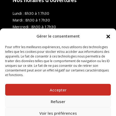
Nos horaires d’ouvertures
Lundi : 8h30 à 17h30
Mardi : 8h30 à 17h30
Mercredi : 8h30 à 17h30
Jeudi : 8h30 à 17h30
Gérer le consentement
Vendredi : 8h30 à 17h30
Samedi : Fermé
Pour offrir les meilleures expériences, nous utilisons des technologies
telles que les cookies pour stocker et/ou accéder aux informations des
Dimanche : Fermé
appareils. Le fait de consentir à ces technologies nous permettra de
traiter des données telles que le comportement de navigation ou les ID
uniques sur ce site. Le fait de ne pas consentir ou de retirer son
consentement peut avoir un effet négatif sur certaines caractéristiques
et fonctions.
Accepter
Refuser
© 2025 Nouvel R Formation - TOUS DROITS RÉSERVÉS -
SITE RÉALISÉ PAR :
INGÉNIERIE TECH
Voir les préférences