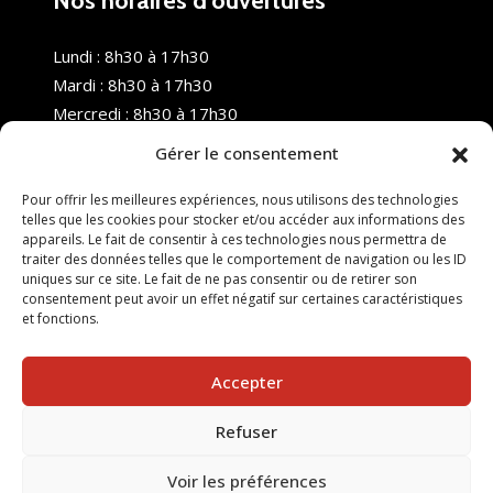
Nos horaires d’ouvertures
Lundi : 8h30 à 17h30
Mardi : 8h30 à 17h30
Mercredi : 8h30 à 17h30
Jeudi : 8h30 à 17h30
Gérer le consentement
Vendredi : 8h30 à 17h30
Samedi : Fermé
Pour offrir les meilleures expériences, nous utilisons des technologies
telles que les cookies pour stocker et/ou accéder aux informations des
Dimanche : Fermé
appareils. Le fait de consentir à ces technologies nous permettra de
traiter des données telles que le comportement de navigation ou les ID
uniques sur ce site. Le fait de ne pas consentir ou de retirer son
consentement peut avoir un effet négatif sur certaines caractéristiques
et fonctions.
Accepter
Refuser
© 2025 Nouvel R Formation - TOUS DROITS RÉSERVÉS -
SITE RÉALISÉ PAR :
INGÉNIERIE TECH
Voir les préférences