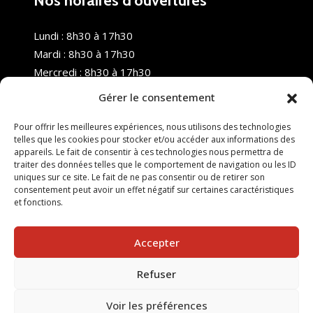
Nos horaires d’ouvertures
Lundi : 8h30 à 17h30
Mardi : 8h30 à 17h30
Mercredi : 8h30 à 17h30
Jeudi : 8h30 à 17h30
Gérer le consentement
Vendredi : 8h30 à 17h30
Samedi : Fermé
Pour offrir les meilleures expériences, nous utilisons des technologies
telles que les cookies pour stocker et/ou accéder aux informations des
Dimanche : Fermé
appareils. Le fait de consentir à ces technologies nous permettra de
traiter des données telles que le comportement de navigation ou les ID
uniques sur ce site. Le fait de ne pas consentir ou de retirer son
consentement peut avoir un effet négatif sur certaines caractéristiques
et fonctions.
Accepter
Refuser
© 2025 Nouvel R Formation - TOUS DROITS RÉSERVÉS -
SITE RÉALISÉ PAR :
INGÉNIERIE TECH
Voir les préférences